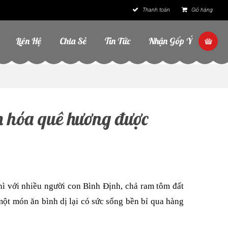
Thanh toán
Giỏ hàng
Liên Hệ
Chia Sẻ
Tin Tức
Nhận Gốp Ý
n hóa quê hương được
hì với nhiều người con Bình Định, chả ram tôm đất
t món ăn bình dị lại có sức sống bền bỉ qua hàng