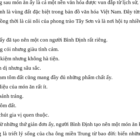
 sau món ăn ấy là cả một nền văn hóa được vun đắp từ lịch sử, 
h là vùng đất đặc biệt trong bản đồ văn hóa Việt Nam. Đây t
đồng thời là cái nôi của phong trào Tây Sơn và là nơi hội tụ n
.
ấy đã tạo nên một con người Bình Định rất riêng.
g cỏi nhưng giàu tình cảm.
t kiệm nhưng không hà tiện.
n dị nhưng sâu sắc.
ram tôm đất cũng mang đầy đủ những phẩm chất ấy.
iệu của món ăn rất ít.
bánh tráng.
tôm đất.
 chút gia vị quen thuộc.
 những thứ giản đơn ấy, người Bình Định tạo nên một món ăn 
là triết lý sống của cha ông miền Trung từ bao đời: biến nhữn