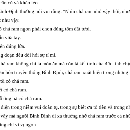
cần cù và khéo léo.
ình Định thường nói vui rằng:
"Nhìn chả ram nhỏ vậy thôi, như
 như vậy.
 chả ram ngon phải chọn đúng tôm đất tươi.
n vừa tay.
ên đúng lửa.
 đoạn đều đòi hỏi sự tỉ mỉ.
chả ram không chỉ là món ăn mà còn là kết tinh của đức tính ch
n hóa truyền thống Bình Định, chả ram xuất hiện trong những t
ới có chả ram.
t có chả ram.
ỗ ông bà có chả ram.
diện trong niềm vui đoàn tụ, trong sự biết ơn tổ tiên và trong
 vậy mà người Bình Định đi xa thường nhớ chả ram trước cả nh
g chỉ vì vị ngon.