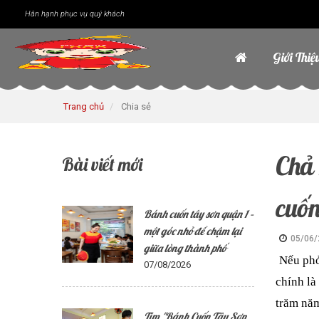
Hân hạnh phục vụ quý khách
Giới Thiệ
Trang chủ
Chia sẻ
Chả 
Bài viết mới
cuốn
Bánh cuốn tây sơn quận 1 –
một góc nhỏ để chậm lại
05/06/
giữa lòng thành phố
Nếu phở 
07/08/2026
chính là
trăm nă
Tìm "Bánh Cuốn Tây Sơn