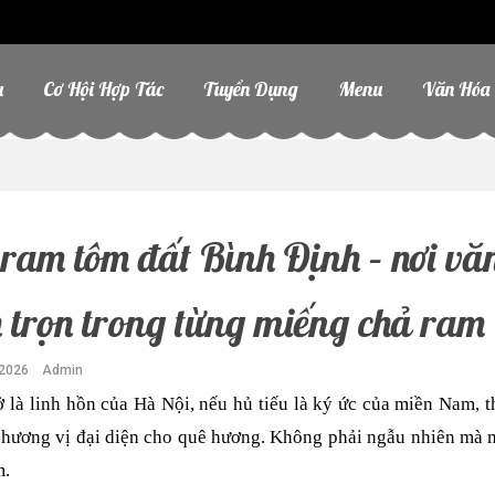
u
Cơ Hội Hợp Tác
Tuyển Dụng
Menu
Văn Hóa
ram tôm đất Bình Định – nơi vă
 trọn trong từng miếng chả ram
2026
Admin
là linh hồn của Hà Nội, nếu hủ tiếu là ký ức của miền Nam, t
 hương vị đại diện cho quê hương.
Không phải ngẫu nhiên mà mộ
m.