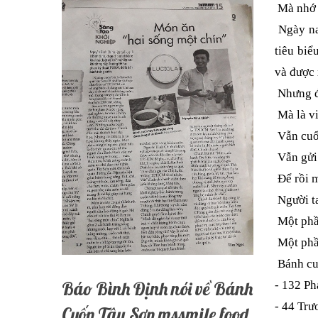
Mà nhớ v
Ngày nay
tiêu biể
và được 
Nhưng đi
Mà là vi
Vẫn cuố
Vẫn gửi 
Để rồi m
Người ta
Một phầ
Một phầ
Bánh cu
Báo Bình Định nói về Bánh
- 132 P
- 44 Trư
Cuốn Tây Sơn mssmile food