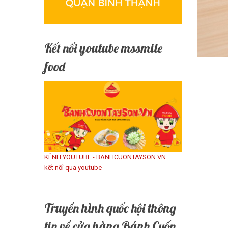
Kết nối youtube mssmile
food
KÊNH YOUTUBE - BANHCUONTAYSON.VN
kết nối qua youtube
Truyền hình quốc hội thông
tin về cửa hàng Bánh Cuốn