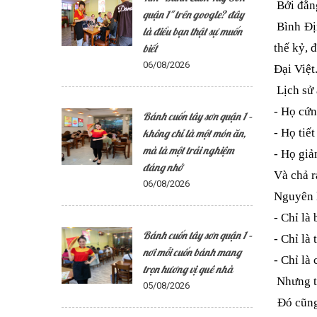
Bởi đằng
quận 1" trên google? đây
Bình Địn
là điều bạn thật sự muốn
thế kỷ, 
biết
06/08/2026
Đại Việt
Lịch sử 
-
Họ cứn
Bánh cuốn tây sơn quận 1 –
- Họ tiế
không chỉ là một món ăn,
mà là một trải nghiệm
- Họ giả
đáng nhớ
Và chả 
06/08/2026
Nguyên l
-
Chỉ là 
Bánh cuốn tây sơn quận 1 –
- Chỉ là 
nơi mỗi cuốn bánh mang
- Chỉ là
trọn hương vị quê nhà
Nhưng từ
05/08/2026
Đó cũng 