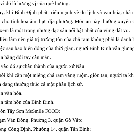
ì đó là hương vị của quê hương.
, khi Bình Định phát triển mạnh về du lịch và văn hóa, chả 
u cho tinh hoa ẩm thực địa phương. Món ăn này thường xuyên đ
xem là một trong những đặc sản nổi bật nhất của vùng đất võ.
ều làm nên giá trị trường tồn của chả ram không phải là danh 
ệc sau bao biến động của thời gian, người Bình Định vẫn giữ n
n bằng đôi tay cần mẫn.
vào đó sự chân thành của người xứ Nẫu.
ỗi khi cắn một miếng chả ram vàng ruộm, giòn tan, người ta k
 đang thưởng thức cả một phần lịch sử.
n văn hóa.
n tâm hồn của Bình Định.
ốn Tây Sơn MsSmile FOOD:
hạm Văn Đồng, Phường 3, quận Gò Vấp;
ơng Công Định, Phường 14, quận Tân Bình;