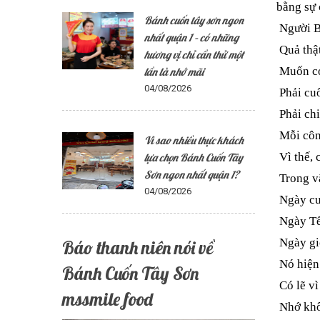
bằng sự 
Bánh cuốn tây sơn ngon
Người B
nhất quận 1 – có những
Quả thật
hương vị chỉ cần thử một
Muốn có
lần là nhớ mãi
04/08/2026
Phải cuố
Phải chi
Mỗi công
Vì sao nhiều thực khách
Vì thế, 
lựa chọn Bánh Cuốn Tây
Sơn ngon nhất quận 1?
Trong vă
04/08/2026
Ngày cư
Ngày Tế
Ngày gi
Báo thanh niên nói về
Nó hiện 
Bánh Cuốn Tây Sơn
Có lẽ vì
mssmile food
Nhớ khôn