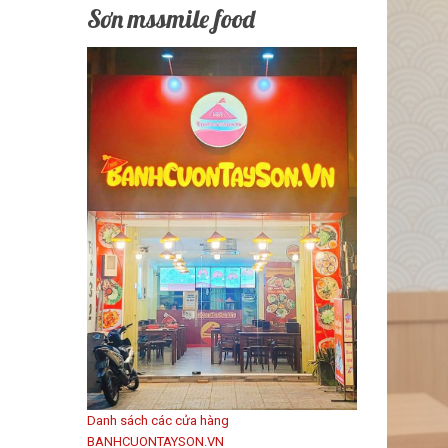
Sơn mssmile food
Danh sách các cửa hàng
BANHCUONTAYSON.VN