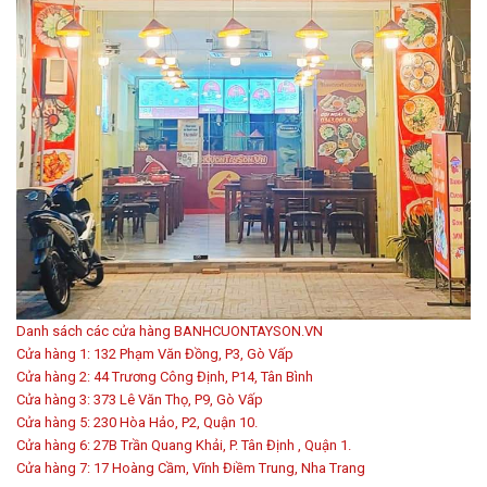
Danh sách các cửa hàng BANHCUONTAYSON.VN
Cửa hàng 1: 132 Phạm Văn Đồng, P3, Gò Vấp
Cửa hàng 2: 44 Trương Công Định, P14, Tân Bình
Cửa hàng 3: 373 Lê Văn Thọ, P9, Gò Vấp
Cửa hàng 5: 230 Hòa Hảo, P2, Quận 10.
Cửa hàng 6: 27B Trần Quang Khải, P. Tân Định , Quận 1.
Cửa hàng 7: 17 Hoàng Cầm, Vĩnh Điềm Trung, Nha Trang