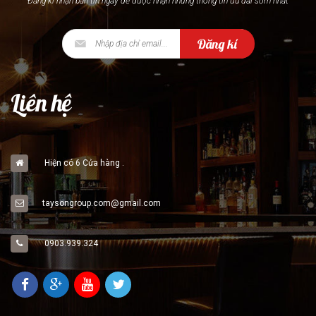
Đăng kí nhận bản tin ngay để được nhận nhưng thông tin ưu đãi sớm nhất
Đăng kí
Liên hệ
Hiện có 6 Cửa hàng .
taysongroup.com@gmail.com
0903.939.324