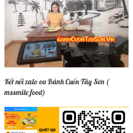
Kết nối zalo oa Bánh Cuốn Tây Sơn (
mssmile food)