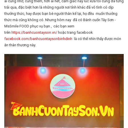
ai cũng nhớ, cũng thèm, hơn ai hết, cảm giác này lúc xưa tôi cũng đã từng
trải qua, đặc biệt hơn là những người nơi tỉnh khác đã vô tình có dịp
thưởng thức, hay được bạn bè người thân kể lại, họ đều muốn thưởng
thức mà cũng không có. Nhưng hôm nay đã có Bánh cuốn Tây Sơn -
MsSmile FOOD phục vụ bạn , các bạn xem
trên
https://banhcuontayson.vn/
hoặc trang facebook
facebook.com/banhcuontaysonbinhdinh
là có thể nhìn thấy được món
ăn thân thương này.