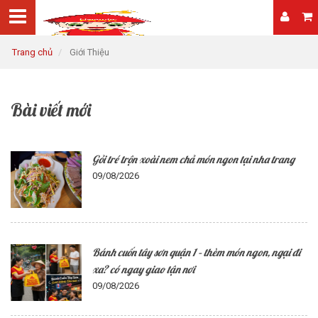
Trang chủ
Giới Thiệu
Bài viết mới
Gỏi tré trộn xoài nem chả món ngon tại nha trang
09/08/2026
Bánh cuốn tây sơn quận 1 – thèm món ngon, ngại đi
xa? có ngay giao tận nơi
09/08/2026