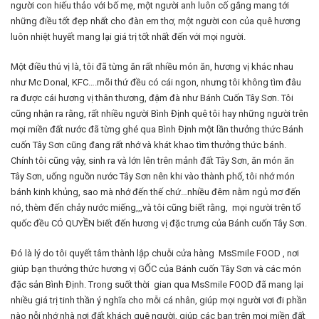
người con hiếu thảo với bố mẹ, một người anh luôn cố gắng mang tới
những điều tốt đẹp nhất cho đàn em thơ, một người con của quê hương
luôn nhiệt huyết mang lại giá trị tốt nhất đến với mọi người.
Một điều thú vị là, tôi đã từng ăn rất nhiều món ăn, hương vị khác nhau
như Mc Donal, KFC….mõi thứ đều có cái ngon, nhưng tôi không tìm đâu
ra được cái hương vị thân thương, đậm đà như Bánh Cuốn Tây Sơn. Tôi
cũng nhận ra rằng, rất nhiều người Bình Định quê tôi hay những người trên
mọi miền đất nước đã từng ghé qua Bình Định một lần thưởng thức Bánh
cuốn Tây Sơn cũng đang rất nhớ và khát khao tìm thưởng thức bánh.
Chính tôi cũng vậy, sinh ra và lớn lên trên mảnh đất Tây Sơn, ăn món ăn
Tây Sơn, uống nguồn nước Tây Sơn nên khi vào thành phố, tôi nhớ món
bánh kinh khủng, sao mà nhớ đến thế chứ…nhiều đêm nằm ngủ mơ đến
nó, thèm đến chảy nước miếng,,,và tôi cũng biết rằng, mọi người trên tổ
quốc đều CÓ QUYỀN biết đến hương vị đặc trưng của Bánh cuốn Tây Sơn.
Đó là lý do tôi quyết tâm thành lập chuỗi cửa hàng MsSmile FOOD , nơi
giúp bạn thưởng thức hương vị GỐC của Bánh cuốn Tây Sơn và các món
đặc sản Bình Định. Trong suốt thời gian qua MsSmile FOOD đã mang lại
nhiều giá trị tinh thần ý nghĩa cho mỗi cá nhân, giúp mọi người vơi đi phần
nào nỗi nhớ nhà nơi đất khách quê người, giúp các bạn trên mọi miền đất