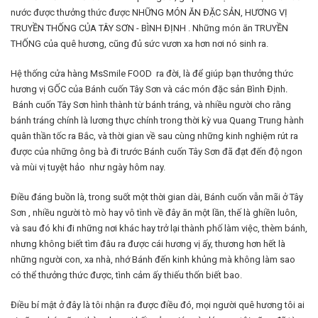
nước được thưởng thức được NHỮNG MÓN ĂN ĐẶC SẢN, HƯƠNG VỊ
TRUYỀN THỐNG CỦA TÂY SƠN - BÌNH ĐỊNH . Những món ăn TRUYỀN
THỐNG của quê hương, cũng đủ sức vươn xa hơn nơi nó sinh ra.
Hệ thống cửa hàng MsSmile FOOD ra đời, là để giúp bạn thưởng thức
hương vị GỐC của Bánh cuốn Tây Sơn và các món đặc sản Bình Định
.
Bánh cuốn Tây Sơn hình thành từ bánh tráng, và nhiều người cho rằng
bánh tráng chính là lương thực chính trong thời kỳ vua Quang Trung hành
quân thần tốc ra Bắc, và thời gian về sau cùng những kinh nghiệm rút ra
được của những ông bà đi trước Bánh cuốn Tây Sơn đã đạt đến độ ngon
và mùi vị tuyệt hảo như ngày hôm nay.
Điều đáng buồn là, trong suốt một thời gian dài, Bánh cuốn vẫn mãi ở Tây
Sơn , nhiều người tò mò hay vô tình về đây ăn một lần, thế là ghiền luôn,
và sau đó khi đi những nơi khác hay trở lại thành phố làm việc, thèm bánh,
nhưng không biết tìm đâu ra được cái hương vị ấy, thương hơn hết là
những người con, xa nhà, nhớ Bánh đến kinh khủng mà không làm sao
có thể thưởng thức được, tình cảm ấy thiếu thốn biết bao.
Điều bí mật ở đây là tôi nhận ra được điều đó, mọi người quê hương tôi ai