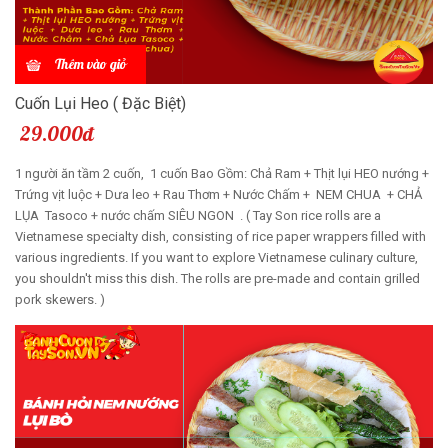
Thêm vào giỏ
Cuốn Lụi Heo ( Đặc Biệt)
29.000đ
1 người ăn tầm 2 cuốn, 1 cuốn Bao Gồm: Chả Ram + Thịt lụi HEO nướng +
Trứng vịt luộc + Dưa leo + Rau Thơm + Nước Chấm + NEM CHUA + CHẢ
LỤA Tasoco + nước chấm SIÊU NGON . ( Tay Son rice rolls are a
Vietnamese specialty dish, consisting of rice paper wrappers filled with
various ingredients. If you want to explore Vietnamese culinary culture,
you shouldn't miss this dish. The rolls are pre-made and contain grilled
pork skewers. )