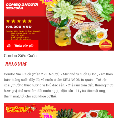
Thêm vào giỏ
Combo Siêu Cuốn
199.000đ
Combo Siêu Cuốn (Phần 2 - 3 Người): - Mẹt nhỏ tự cuốn lụi bò., kèm theo
bánh tráng cuốn đầy đủ, và nước chấm SIÊU NGON từ quán. - Tré trộn
xoài., thưởng thức hương vị TRÉ đặc sản. - Chả ram tôm đất., thưởng thức
hương vị chả ram tôm đất nước ngọt, đặc sản - 1 Ly trà tắc mật ong,
thanh mát, tốt cho sức khỏe cơ thể.