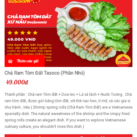
Thêm vào giỏ
Chả Ram Tôm Đất Tasoco (Phần Nhỏ)
49.000đ
Thành phần : Chả ram Tôm đất + Dưa leo + Lá xà lách + Nước Tương . Chả
ram tôm đất, được gói bằng tôm đất, với thịt nạc heo, tí mỡ, và các gia vị
như hành , tiêu.( Shrimp spring rolls (Chả Ram Tôm Đất) are a Vietnamese
specialty dish. The natural sweetness of the shrimp and the crispy fried
spring rolls create an elegant dish. If you want to explore Vietnamese
culinary culture, you shouldn't miss this dish.)