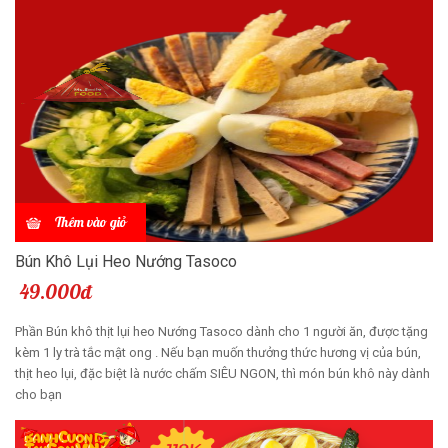
Thêm vào giỏ
Bún Khô Lụi Heo Nướng Tasoco
49.000đ
Phần Bún khô thịt lụi heo Nướng Tasoco dành cho 1 người ăn, được tặng
kèm 1 ly trà tắc mật ong . Nếu bạn muốn thưởng thức hương vị của bún,
thịt heo lụi, đặc biệt là nước chấm SIÊU NGON, thì món bún khô này dành
cho bạn