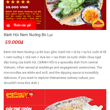
Thêm vào giỏ
Bánh Hỏi Nem Nướng Bò Lụi
59.000đ
Bánh Hỏi Nem Nướng Lụi Bò bao gồm: bánh hỏi + lá hẹ + lụi bò cuốn lá lốt
+ nem nướng + chả ram + dưa leo + rau thơm và nước chấm chua ngọt
đặc trưng của bánh hỏi. ( BÁNH HỎI is a specialty dish from central
Vietnam, often served at weddings and engagement ceremonies. The
rice noodles are white and soft, and the dipping sauce is incredibly
delicious. If you want to explore Vietnamese culinary culture, you
shouldn't miss this dish.)