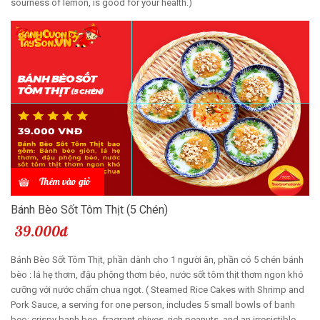
sourness of lemon, is good for your health.)
Thêm vào giỏ
Bánh Bèo Sốt Tôm Thịt (5 Chén)
39.000đ
Bánh Bèo Sốt Tôm Thịt, phần dành cho 1 người ăn, phần có 5 chén bánh
bèo : lá hẹ thơm, đậu phộng thơm béo, nước sốt tôm thịt thơm ngon khó
cưỡng với nước chấm chua ngọt. ( Steamed Rice Cakes with Shrimp and
Pork Sauce, a serving for one person, includes 5 small bowls of banh
beo: crispy banh beo, fragrant chives, rich peanuts, and an irresistible,