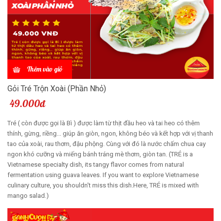
Thêm vào giỏ
Gỏi Tré Trộn Xoài (Phần Nhỏ)
49.000đ
Tré ( còn được gọi là Bì ) được làm từ thịt đầu heo và tai heo có thêm
thính, gừng, riềng... giúp ăn giòn, ngon, không béo và kết hợp với vị thanh
tao của xoài, rau thơm, đậu phộng. Cùng với đó là nước chấm chua cay
ngon khó cưỡng và miếng bánh tráng mè thơm, giòn tan. (TRÉ is a
Vietnamese specialty dish, its tangy flavor comes from natural
fermentation using guava leaves. If you want to explore Vietnamese
culinary culture, you shouldn't miss this dish.Here, TRÉ is mixed with
mango salad.)