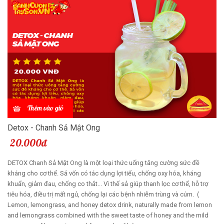
Thêm vào giỏ
Detox - Chanh Sả Mật Ong
20.000đ
DETOX Chanh Sả Mật Ong là một loại thức uống tăng cường sức đề
kháng cho cơ thể. Sả vốn có tác dụng lợi tiểu, chống oxy hóa, kháng
khuẩn, giảm đau, chống co thắt... Vì thế sả giúp thanh lọc cơ thể, hỗ trợ
tiêu hóa, điều trị mất ngủ, chống lại các bệnh nhiễm trùng và cúm. (
Lemon, lemongrass, and honey detox drink, naturally made from lemon
and lemongrass combined with the sweet taste of honey and the mild