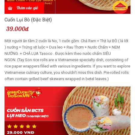
Thêm vào giỏ
Cuốn Lụi Bò (Đặc Biệt)
39.000đ
Một người ăn tầm 2 cuốn là No, 1 cuốn gồm: Chả Ram + Thịt lụi BÒ ( lá lốt
) nướng + Trứng vịt luộc + Dưa leo + Rau Thơm + Nước Chấm + NEM
NƯỚNG + CHẢ LỤA Tasoco . Được kèm theo nước chấm SIÊU
NGON. (Tay Son rice rolls are a Vietnamese specialty dish, consisting of
rice paper wrappers filled with various ingredients. If you want to explore
Vietnamese culinary culture, you shouldn't miss this dish. Pre-rolled rolls
often contain grilled beef skewers wrapped in betel leaves.)