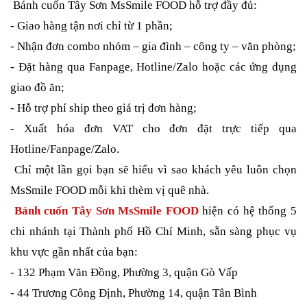
Bánh cuốn Tây Sơn MsSmile FOOD hỗ trợ đầy đủ:
- Giao hàng tận nơi chỉ từ 1 phần;
- Nhận đơn combo nhóm – gia đình – công ty – văn phòng;
- Đặt hàng qua Fanpage, Hotline/Zalo hoặc các ứng dụng
giao đồ ăn;
- Hỗ trợ phí ship theo giá trị đơn hàng;
- Xuất hóa đơn VAT cho đơn đặt trực tiếp qua
Hotline/Fanpage/Zalo.
Chỉ một lần gọi bạn sẽ hiểu vì sao khách yêu luôn chọn
MsSmile FOOD mỗi khi thèm vị quê nhà.
Bánh cuốn Tây Sơn MsSmile FOOD
hiện có hệ thống 5
chi nhánh tại Thành phố Hồ Chí Minh, sẵn sàng phục vụ
khu vực gần nhất của bạn:
- 132 Phạm Văn Đồng, Phường 3, quận Gò Vấp
- 44 Trương Công Định, Phường 14, quận Tân Bình