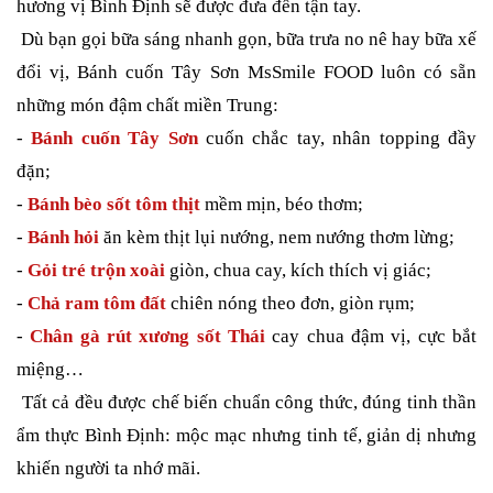
hương vị Bình Định sẽ được đưa đến tận tay.
Dù bạn gọi bữa sáng nhanh gọn, bữa trưa no nê hay bữa xế
đổi vị, Bánh cuốn Tây Sơn MsSmile FOOD luôn có sẵn
những món đậm chất miền Trung:
-
Bánh cuốn Tây Sơn
cuốn chắc tay, nhân topping đầy
đặn;
-
Bánh bèo sốt tôm thịt
mềm mịn, béo thơm;
-
Bánh hỏi
ăn kèm thịt lụi nướng, nem nướng thơm lừng;
-
Gỏi tré trộn xoài
giòn, chua cay, kích thích vị giác;
-
Chả ram tôm đất
chiên nóng theo đơn, giòn rụm;
-
Chân gà rút xương sốt Thái
cay chua đậm vị, cực bắt
miệng…
Tất cả đều được chế biến chuẩn công thức, đúng tinh thần
ẩm thực Bình Định: mộc mạc nhưng tinh tế, giản dị nhưng
khiến người ta nhớ mãi.