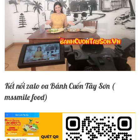
Kết nối zalo oa Bánh Cuốn Tây Sơn (
mssmile food)