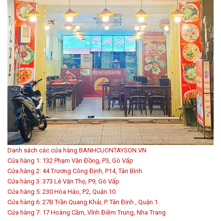
Danh sách các cửa hàng BANHCUONTAYSON.VN
Cửa hàng 1: 132 Phạm Văn Đồng, P3, Gò Vấp
Cửa hàng 2: 44 Trương Công Định, P14, Tân Bình
Cửa hàng 3: 373 Lê Văn Thọ, P9, Gò Vấp
Cửa hàng 5: 230 Hòa Hảo, P2, Quận 10.
Cửa hàng 6: 27B Trần Quang Khải, P. Tân Định , Quận 1.
Cửa hàng 7: 17 Hoàng Cầm, Vĩnh Điềm Trung, Nha Trang