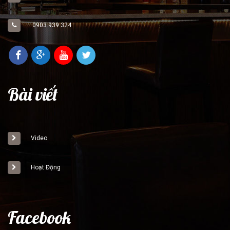
0903.939.324
Bài viết
Video
Hoạt Động
Facebook