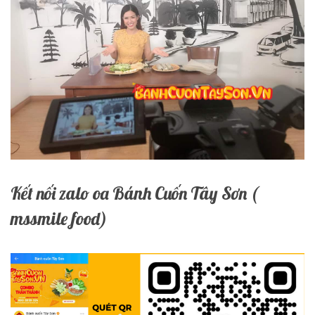
Kết nối zalo oa Bánh Cuốn Tây Sơn (
mssmile food)