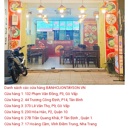
Danh sách các cửa hàng BANHCUONTAYSON.VN
Cửa hàng 1: 132 Phạm Văn Đồng, P3, Gò Vấp
Cửa hàng 2: 44 Trương Công Định, P14, Tân Bình
Cửa hàng 3: 373 Lê Văn Thọ, P9, Gò Vấp
Cửa hàng 5: 230 Hòa Hảo, P2, Quận 10.
Cửa hàng 6: 27B Trần Quang Khải, P. Tân Định , Quận 1.
Cửa hàng 7: 17 Hoàng Cầm, Vĩnh Điềm Trung, Nha Trang