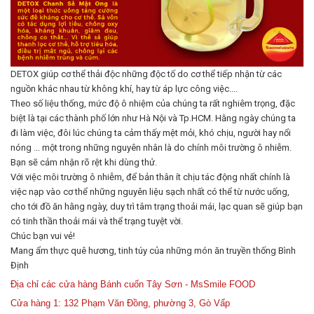
DETOX giúp cơ thể thải độc những độc tố do cơ thể tiếp nhận từ các
nguồn khác nhau từ không khí, hay từ áp lực công việc....
Theo số liệu thống, mức độ ô nhiệm của chúng ta rất nghiêm trọng, đặc
biệt là tại các thành phố lớn như Hà Nội và Tp.HCM. Hằng ngày chúng ta
đi làm việc, đôi lúc chúng ta cảm thấy mệt mỏi, khó chịu, người hay nổi
nóng ... một trong những nguyên nhân là do chính môi trường ô nhiễm.
Bạn sẽ cảm nhận rõ rệt khi dùng thử.
Với việc môi trường ô nhiễm, để bản thân ít chịu tác động nhất chính là
việc nạp vào cơ thể những nguyên liệu sạch nhất có thể từ nước uống,
cho tới đồ ăn hằng ngày, duy trì tâm trạng thoải mái, lạc quan sẽ giúp bạn
có tinh thần thoải mái và thể trạng tuyệt vời.
Chúc bạn vui vẻ!
Mang ẩm thực quê hương, tinh túy của những món ăn truyền thống Bình
Định
Địa chỉ các cửa hàng Bánh cuốn Tây Sơn - MsSmile FOOD
Cửa hàng 1: 132 Phạm Văn Đồng, phường 3, Gò Vấp